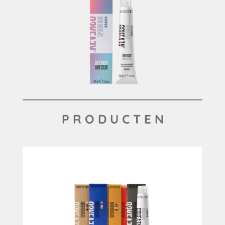
P R O D U C T E N