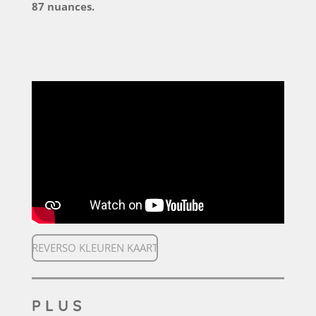
87 nuances.
REVERSO KLEUREN KAART
P L U S